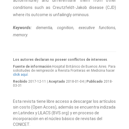
autoimmune) and differentiate them from other
conditions such as Creutzfeldt-Jakob disease (CJD)
where its outcome is unfailingly ominous.
Keywords:
dementia, cognition, executive functions,
memory.
Los autores declaran no poseer conflictos de intereses
.
Fuente de información
Hospital Británico de Buenos Aires. Para
solicitudes de reimpresión a Revista Fronteras en Medicina hacer
click aquí.
Recibido
2017-12-11
| Aceptado
2018-01-04
| Publicado
2018-
03-31
Esta revista tiene libre acceso a descargar los artículos
sin costo (Open Acces), además se encuentra indizada
en Latindex y LILACS (BVS.org) y en proceso de
incorporación en el núcleo básico de revistas del
CONICET.