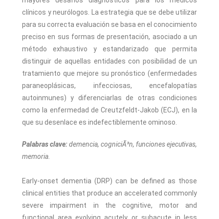
mayores desafíos diagnósticos para los médicos
clínicos y neurólogos. La estrategia que se debe utilizar
para su correcta evaluación se basa en el conocimiento
preciso en sus formas de presentación, asociado a un
método exhaustivo y estandarizado que permita
distinguir de aquellas entidades con posibilidad de un
tratamiento que mejore su pronóstico (enfermedades
paraneoplásicas, infecciosas, encefalopatías
autoinmunes) y diferenciarlas de otras condiciones
como la enfermedad de Creutzfeldt-Jakob (ECJ), en la
que su desenlace es indefectiblemente ominoso.
Palabras clave:
demencia, cogniciÃ³n, funciones ejecutivas,
memoria.
Early-onset dementia (DRP) can be defined as those
clinical entities that produce an accelerated commonly
severe impairment in the cognitive, motor and
functional area evolving acutely or subacute in less