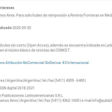
intereses
.
nos Aires. Para solicitudes de reimpresión a Revista Fronteras en Med
ublicado
2020-09-30
artículos sin costo (Open Acces), además se encuentra indizada en Lat
en el núcleo básico de revistas del CONICET.
s Atribución-NoComercial-SinDerivar 4.0 Internacional
.
 | Argentina |Argentina | tel./fax (5411) 4309 - 6400 |
www.hospitalbri
ISSN digital 2618-2521
de Publicaciones Latinoamericanas S.R.L.
s Aires | Argentina | tel./fax (5411) 4362-1600 | e-mail info@publat