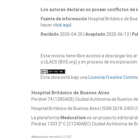
Los autores declaran no poseer conflictos de 
Fuente de información
Hospital Británico de Bue
hacer
click aquí.
Recibido
2020-04-20
| Aceptado
2020-06-13
| P
Esta revista tiene libre acceso a descargar los 
y LILACS (BVS.org) y en proceso de incorporación 
Esta obra está bajo una
Licencia Creative Common
Hospital Británico de Buenos Aires
Perdriel 74 (1280AEB) Ciudad Autónoma de Buenos Aires
Hospital Británico de Buenos Aires | ISSN 2618-2459 | 
La plataforma
Meducatium
es un proyecto editorial 
Piedras 1333 2° C (C1240ABC) Ciudad Autónoma de Bueno
Meducatium versión 2.2.1.3 ST