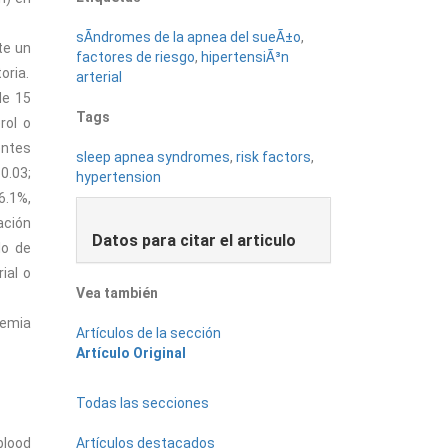
sÃ­ndromes de la apnea del sueÃ±o
,
te un
factores de riesgo
,
hipertensiÃ³n
oria.
arterial
de 15
Tags
rol o
entes
sleep apnea syndromes
,
risk factors
,
0.03;
hypertension
6.1%,
ación
Datos para citar el articulo
lo de
ial o
Vea también
pemia
Artículos de la sección
Artículo Original
Todas las secciones
Artículos destacados
blood