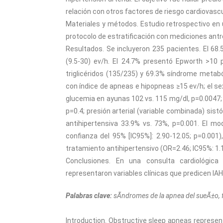
relación con otros factores de riesgo cardiovasc
Materiales y métodos. Estudio retrospectivo en
protocolo de estratificación con mediciones antrop
Resultados. Se incluyeron 235 pacientes. El 68
(9.5-30) ev/h. El 24.7% presentó Epworth >10 
triglicéridos (135/235) y 69.3% síndrome metabó
con índice de apneas e hipopneas ≥15 ev/h; el se
glucemia en ayunas 102 vs. 115 mg/dl, p=0.0047; 
p=0.4; presión arterial (variable combinada) si
antihipertensiva 33.9% vs. 73%, p=0.001. El mo
confianza del 95% [IC95%]: 2.90-12.05; p=0.001),
tratamiento antihipertensivo (OR=2.46; IC95%: 1.
Conclusiones. En una consulta cardiológica e
representaron variables clínicas que predicen IAH
Palabras clave:
sÃ­ndromes de la apnea del sueÃ±o, fa
Introduction. Obstructive sleep apneas represent