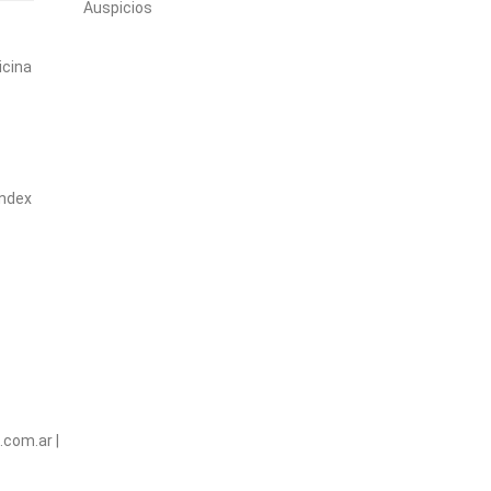
Auspicios
icina
index
tanico.org.ar
.com.ar |
www.publat.com.ar