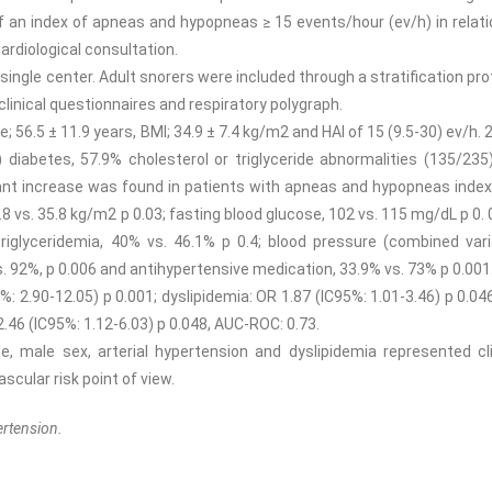
f an index of apneas and hypopneas ≥ 15 events/hour (ev/h) in relati
cardiological consultation.
ingle center. Adult snorers were included through a stratification pro
inical questionnaires and respiratory polygraph.
 56.5 ± 11.9 years, BMI; 34.9 ± 7.4 kg/m2 and HAI of 15 (9.5-30) ev/h. 
diabetes, 57.9% cholesterol or triglyceride abnormalities (135/235
ant increase was found in patients with apneas and hypopneas index
.8 vs. 35.8 kg/m2 p 0.03; fasting blood glucose, 102 vs. 115 mg/dL p 0. 
triglyceridemia, 40% vs. 46.1% p 0.4; blood pressure (combined vari
 92%, p 0.006 and antihypertensive medication, 33.9% vs. 73% p 0.001
: 2.90-12.05) p 0.001; dyslipidemia: OR 1.87 (IC95%: 1.01-3.46) p 0.04
.46 (IC95%: 1.12-6.03) p 0.048, AUC-ROC: 0.73.
ce, male sex, arterial hypertension and dyslipidemia represented cli
scular risk point of view.
ertension.