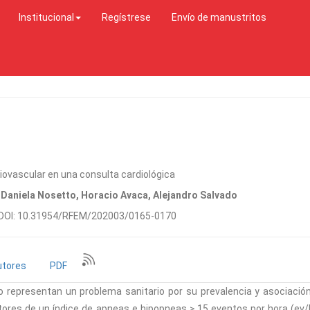
Institucional
Regístrese
Envío de manustritos
iovascular en una consulta cardiológica
 Daniela Nosetto, Horacio Avaca, Alejandro Salvado
 DOI: 10.31954/RFEM/202003/0165-0170
utores
PDF
o representan un problema sanitario por su prevalencia y asociació
dictores de un índice de apneas e hipopneas ≥ 15 eventos por hora (ev/