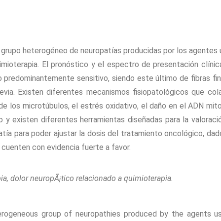
n grupo heterogéneo de neuropatías producidas por los agentes u
ioterapia. El pronóstico y el espectro de presentación clínica
predominantemente sensitivo, siendo este último de fibras fina
revia. Existen diferentes mecanismos fisiopatológicos que col
e los microtúbulos, el estrés oxidativo, el daño en el ADN mitoc
y existen diferentes herramientas diseñadas para la valoración
ía para poder ajustar la dosis del tratamiento oncológico, dad
 cuenten con evidencia fuerte a favor.
ia, dolor neuropÃ¡tico relacionado a quimioterapia.
erogeneous group of neuropathies produced by the agents us