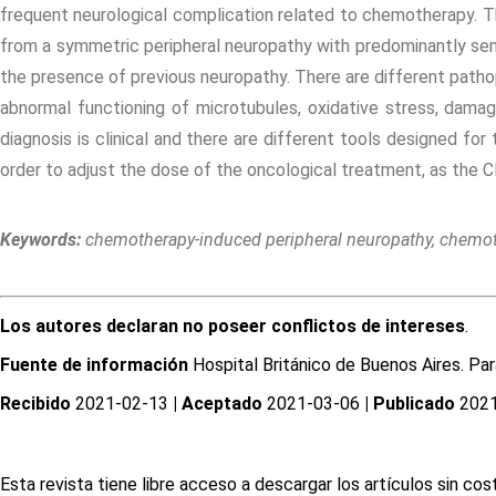
frequent neurological complication related to chemotherapy. Th
from a symmetric peripheral neuropathy with predominantly sensit
the presence of previous neuropathy. There are different pathop
abnormal functioning of microtubules, oxidative stress, dama
diagnosis is clinical and there are different tools designed fo
order to adjust the dose of the oncological treatment, as the C
Keywords:
chemotherapy-induced peripheral neuropathy, chemoth
Los autores declaran no poseer conflictos de intereses
.
Fuente de información
Hospital Británico de Buenos Aires. Pa
Recibido
2021-02-13
| Aceptado
2021-03-06
| Publicado
2021
Esta revista tiene libre acceso a descargar los artículos sin c