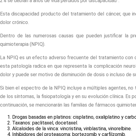
2% se debían a años de vida perdidos por discapacidad
.
Esta discapacidad producto del tratamiento del cáncer, que in
dolor crónico.
Dentro de las numerosas causas que pueden justificar la pre
quimioterapia (NPIQ).
La NPIQ es un efecto adverso frecuente del tratamiento con qu
esta patología radica en que representa la complicación neuro
dolor y puede ser motivo de disminución de dosis o incluso de 
Si bien el espectro de la NPIQ incluye a múltiples agentes, no
de los síntomas, la fisiopatología y en su evolución clínica. Es
continuación, se mencionarán las familias de fármacos quimiot
Drogas basadas en platinos: cisplatino, oxaliplatino y carbo
Taxanos: paclitaxel, docetaxel.
Alcaloides de la vinca: vincristina, vinblastina, vinorelbine.
Inhibidores del proteasoma: bortezomib y carfilzomib.