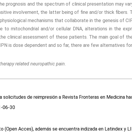
e prognosis and the spectrum of clinical presentation may vary
ive involvement, the latter being of fine and/or thick fibers. T
hysiological mechanisms that collaborate in the genesis of CIPN
ge to mitochondrial and/or cellular DNA, alterations in the 
r the clinical assessment of these patients. The main goal of t
IPN is dose dependent and so far, there are few alternatives for
erapy related neuropathic pain.
ra solicitudes de reimpresión a Revista Fronteras en Medicina h
-06-30
osto (Open Acces), además se encuentra indizada en Latindex y L