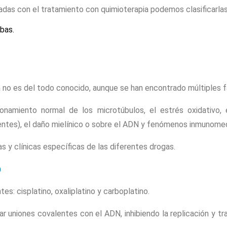
adas con el tratamiento con quimioterapia podemos clasificarla
mbas.
no es del todo conocido, aunque se han encontrado múltiples fa
onamiento normal de los microtúbulos, el estrés oxidativo, e
entes), el daño mielínico o sobre el ADN y fenómenos inmunome
as y clínicas específicas de las diferentes drogas.
)
es: cisplatino, oxaliplatino y carboplatino.
ar uniones covalentes con el ADN, inhibiendo la replicación y t