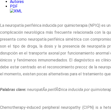
Autores
PDF
La neuropatía periférica inducida por quimioterapia (NPIQ) es u
complicación neurológica más frecuente relacionada con la quim
presenta como neuropatía periférica simétrica con compromiso 
son el tipo de droga, la dosis y la presencia de neuropatía p
disrupción en el transporte axonal por funcionamiento anormal d
iónicos y fenómenos inmunomediados. El diagnóstico es clínico 
debe estar centrado en el reconocimiento precoz de la neuropat
el momento, existen pocas alternativas para el tratamiento que
Palabras clave:
neuropatÃ­a perifÃ©rica inducida por quimioterap
Chemotherapy-induced peripheral neuropathy (CIPN) is a het