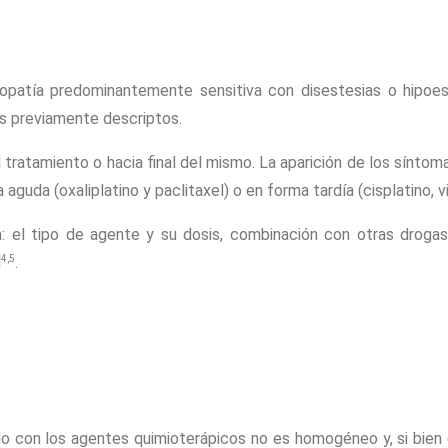
uropatía predominantemente sensitiva con disestesias o hipoe
s previamente descriptos.
 tratamiento o hacia final del mismo. La aparición de los sínto
guda (oxaliplatino y paclitaxel) o en forma tardía (cisplatino, vi
: el tipo de agente y su dosis, combinación con otras drogas
4,5
l
.
ado con los agentes quimioterápicos no es homogéneo y, si bien