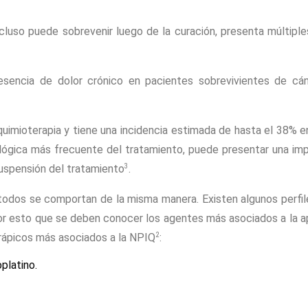
cluso puede sobrevenir luego de la curación, presenta múltiple
sencia de dolor crónico en pacientes sobrevivientes de cánc
imioterapia y tiene una incidencia estimada de hasta el 38% e
lógica más frecuente del tratamiento, puede presentar una imp
3
suspensión del tratamiento
.
 todos se comportan de la misma manera. Existen algunos perfile
 por esto que se deben conocer los agentes más asociados a la ap
2
erápicos más asociados a la NPIQ
:
platino.