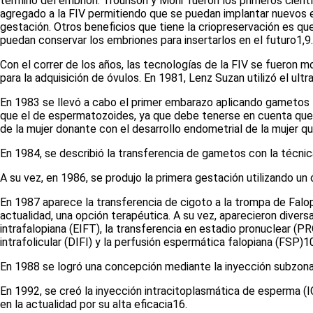
término del embrión. Trounson y Mohr fueron los primeros cient
agregado a la FIV permitiendo que se puedan implantar nuevos
gestación. Otros beneficios que tiene la criopreservación es 
puedan conservar los embriones para insertarlos en el futuro
1,9
.
Con el correr de los años, las tecnologías de la FIV se fueron 
para la adquisición de óvulos. En 1981, Lenz Suzan utilizó el u
En 1983 se llevó a cabo el primer embarazo aplicando gametos
que el de espermatozoides, ya que debe tenerse en cuenta que n
de la mujer donante con el desarrollo endometrial de la mujer qu
En 1984, se describió la transferencia de gametos con la técnic
A su vez, en 1986, se produjo la primera gestación utilizando un
En 1987 aparece la transferencia de cigoto a la trompa de Falop
actualidad, una opción terapéutica. A su vez, aparecieron diver
intrafalopiana (EIFT), la transferencia en estadio pronuclear (P
intrafolicular (DIFI) y la perfusión espermática falopiana (FSP)
1
En 1988 se logró una concepción mediante la inyección subzonal 
En 1992, se creó la inyección intracitoplasmática de esperma (I
en la actualidad por su alta eficacia
16
.