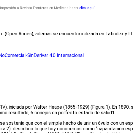
reimpresión a Revista Fronteras en Medicina hacer
click aquí.
osto (Open Acces), además se encuentra indizada en Latindex y L
oComercial-SinDerivar 4.0 Internacional
.
FIV), iniciada por Walter Heape (1855-1929)
(Figura 1)
. En 1890, 
como resultado, 6 conejos en perfecto estado de salud
1
.
a se sostenía que con el simple hecho de unir un óvulo con un es
ura 2)
, descubrió lo que hoy conocemos como “capacitación esp