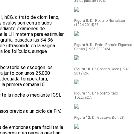
25 de julio de 1978.
, hCG, citrato de clomifeno,
Figura 8.
Dr. Roberto Nicholson
os óvulos son controlados
(1924-2014)23.
 mediante exámenes de
ar la LH materna para estimular
ografía, pasadas las 34-36
de ultrasonido en la vagina
Figura 9.
Dr. Pedro Ramón Figueroa
Casas (1936-2008)24.
a los folículos, aunque
aboratorio se escogen los
Figura 10.
Dr. Roberto Coco (1943-
ba junto con unos 25.000
2019)26.
a adecuada temperatura,
e la primera semana
10
.
Figura 11.
Dr. Roberto Ítalo
nte la noche o mediante ICSI,
Tozzini27.
sos previos a un ciclo de FIV.
Figura 12.
Dr. Gustavo Botti28.
 de embriones para facilitar la
mayores o en parejas que han