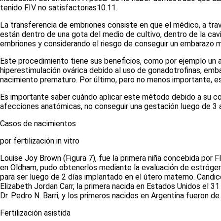
tenido FIV no satisfactorias
10.11
.
La transferencia de embriones consiste en que el médico, a trav
están dentro de una gota del medio de cultivo, dentro de la cavi
embriones y considerando el riesgo de conseguir un embarazo m
Este procedimiento tiene sus beneficios, como por ejemplo un a
hiperestimulación ovárica debido al uso de gonadotrofinas, emb
nacimiento prematuro. Por último, pero no menos importante,
Es importante saber cuándo aplicar este método debido a su co
afecciones anatómicas, no conseguir una gestación luego de 3 a
Casos de nacimientos
por fertilización in vitro
Louise Joy Brown
(Figura 7)
, fue la primera niña concebida por F
en Oldham, pudo obtenerlos mediante la evaluación de estrógeno
para ser luego de 2 días implantado en el útero materno. Candic
Elizabeth Jordan Carr, la primera nacida en Estados Unidos el 31
Dr. Pedro N. Barri, y los primeros nacidos en Argentina fueron d
Fertilizació
n
asistida