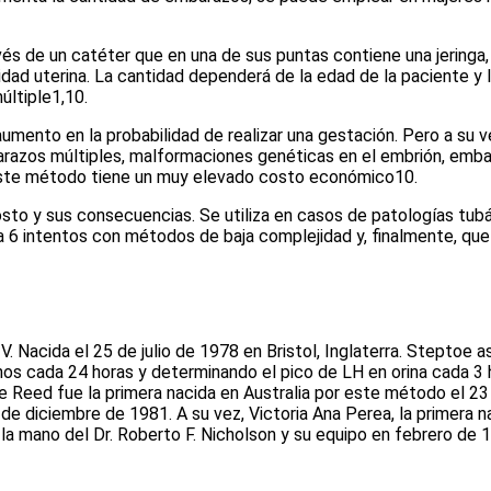
és de un catéter que en una de sus puntas contiene una jeringa,
dad uterina. La cantidad dependerá de la edad de la paciente y l
últiple
1,10
.
umento en la probabilidad de realizar una gestación. Pero a su
arazos múltiples, malformaciones genéticas en el embrión, emba
 este método tiene un muy elevado costo económico
10
.
sto y sus consecuencias. Se utiliza en casos de patologías tub
 6 intentos con métodos de baja complejidad y, finalmente, que
IV. Nacida el 25 de julio de 1978 en Bristol, Inglaterra. Steptoe
s cada 24 horas y determinando el pico de LH en orina cada 3 h
e Reed fue la primera nacida en Australia por este método el 23
 de diciembre de 1981. A su vez, Victoria Ana Perea, la primera n
e la mano del Dr. Roberto F. Nicholson y su equipo en febrero de 