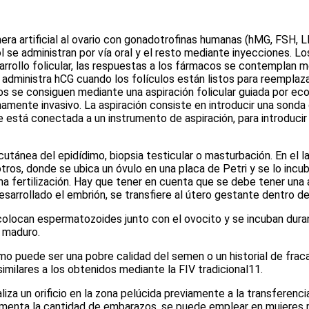
a artificial al ovario con gonadotrofinas humanas (hMG, FSH, LH
ol se administran por vía oral y el resto mediante inyecciones. L
arrollo folicular, las respuestas a los fármacos se contemplan
e administra hCG cuando los folículos están listos para reemplaz
os se consiguen mediante una aspiración folicular guiada por ec
mente invasivo. La aspiración consiste en introducir una sonda 
ue está conectada a un instrumento de aspiración, para introducir 
tánea del epidídimo, biopsia testicular o masturbación. En el l
ros, donde se ubica un óvulo en una placa de Petri y se lo incu
na fertilización. Hay que tener en cuenta que se debe tener un
sarrollado el embrión, se transfiere al útero gestante dentro d
olocan espermatozoides junto con el ovocito y se incuban dura
o maduro.
omo puede ser una pobre calidad del semen o un historial de fraca
ilares a los obtenidos mediante la FIV tradicional
11
.
za un orificio en la zona pelúcida previamente a la transferencia
umenta la cantidad de embarazos, se puede emplear en mujeres 