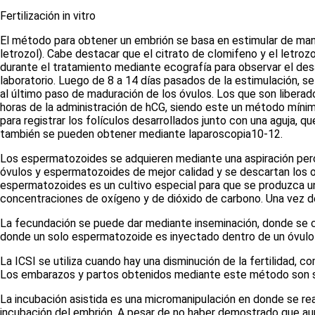
Fertilización in vitro
El método para obtener un embrión se basa en estimular de maner
letrozol). Cabe destacar que el citrato de clomifeno y el letroz
durante el tratamiento mediante ecografía para observar el des
laboratorio. Luego de 8 a 14 días pasados de la estimulación, s
al último paso de maduración de los óvulos. Los que son liberad
horas de la administración de hCG, siendo este un método mínima
para registrar los folículos desarrollados junto con una aguja, q
también se pueden obtener mediante laparoscopia
10-12
.
Los espermatozoides se adquieren mediante una aspiración percu
óvulos y espermatozoides de mejor calidad y se descartan los ot
espermatozoides es un cultivo especial para que se produzca u
concentraciones de oxígeno y de dióxido de carbono. Una vez de
La fecundación se puede dar mediante inseminación, donde se c
donde un solo espermatozoide es inyectado dentro de un óvul
La ICSI se utiliza cuando hay una disminución de la fertilidad, c
Los embarazos y partos obtenidos mediante este método son sim
La incubación asistida es una micromanipulación en donde se reali
incubación del embrión. A pesar de no haber demostrado que a