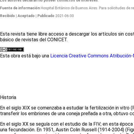
Los autores declaran no poseer conflictos de intereses
.
Fuente de información
Hospital Británico de Buenos Aires. Para solicitudes de 
Recibido
| Aceptado
| Publicado
2021-06-30
Esta revista tiene libre acceso a descargar los artículos sin c
básico de revistas del CONICET.
Esta obra está bajo una
Licencia Creative Commons Atribución-N
Historia
En el siglo XIX se comenzaba a estudiar la fertilización
in vitro
(
transferir los embriones de una coneja preñada a otra, obtuvo 
E
n el siglo XX se seguía con el estudio de la FIV; en esta époc
una fecundación. En 1951, Austin Colin Russell (1914-2004)
(Fig