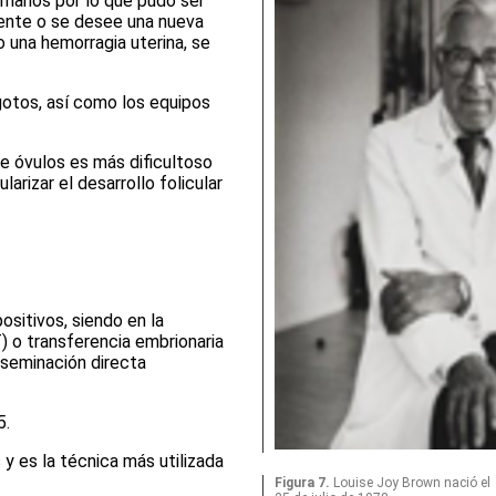
umanos por lo que pudo ser
ente o se desee una nueva
 una hemorragia uterina, se
igotos, así como los equipos
e óvulos es más dificultoso
rizar el desarrollo folicular
ositivos, siendo en la
) o transferencia embrionaria
inseminación directa
5
.
y es la técnica más utilizada
Figura 7.
Louise Joy Brown nació el