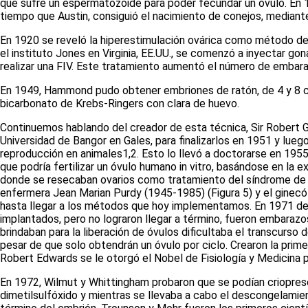
que sufre un espermatozoide para poder fecundar un óvulo. En
tiempo que Austin, consiguió el nacimiento de conejos, mediant
En 1920 se reveló la hiperestimulación ovárica como método de
el instituto Jones en Virginia, EE.UU., se comenzó a inyectar go
realizar una FIV. Este tratamiento aumentó el número de embar
En 1949, Hammond pudo obtener embriones de ratón, de 4 y 8 célu
bicarbonato de Krebs-Ringers con clara de huevo.
Continuemos hablando del creador de esta técnica, Sir Robert
Universidad de Bangor en Gales, para finalizarlos en 1951 y lue
reproducción en animales
1,2
. Esto lo llevó a doctorarse en 195
que podría fertilizar un óvulo humano
in vitro
, basándose en la e
donde se resecaban ovarios como tratamiento del síndrome de ova
enfermera Jean Marian Purdy (1945-1985)
(Figura 5)
y el ginec
hasta llegar a los métodos que hoy implementamos. En 1971 de
implantados, pero no lograron llegar a término, fueron embarazo
brindaban para la liberación de óvulos dificultaba el transcurso 
pesar de que solo obtendrán un óvulo por ciclo. Crearon la prime
Robert Edwards se le otorgó el Nobel de Fisiología y Medicina po
En 1972, Wilmut y Whittingham probaron que se podían criopres
dimetilsulfóxido y mientras se llevaba a cabo el descongelamien