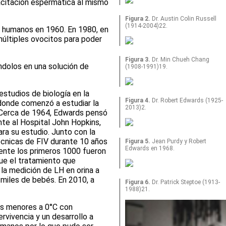
acitación espermática al mismo
Figura 2.
Dr. Austin Colin Russell
(1914-2004)22.
n humanos en 1960. En 1980, en
 múltiples ovocitos para poder
Figura 3.
Dr. Min Chueh Chang
ndolos en una solución de
(1908-1991)19.
studios de biología en la
Figura 4.
Dr. Robert Edwards (1925-
 donde comenzó a estudiar la
2013)2.
s. Cerca de 1964, Edwards pensó
te al Hospital John Hopkins,
ra su estudio. Junto con la
écnicas de FIV durante 10 años
Figura 5.
Jean Purdy y Robert
Edwards en 1968.
ente los primeros 1000 fueron
que el tratamiento que
 la medición de LH en orina a
 miles de bebés. En 2010, a
Figura 6.
Dr. Patrick Steptoe (1913-
1988)21.
as menores a 0°C con
rvivencia y un desarrollo a