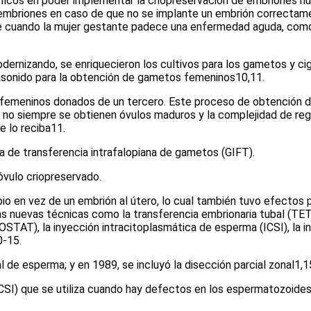
íficos en poder implementar la criopreservación de embriones h
 embriones en caso de que no se implante un embrión correctam
que cuando la mujer gestante padece una enfermedad aguda, como
modernizando, se enriquecieron los cultivos para los gametos y c
ltrasonido para la obtención de gametos femeninos
10,11
.
 femeninos donados de un tercero. Este proceso de obtención d
o siempre se obtienen óvulos maduros y la complejidad de regula
e lo reciba
11
.
a de transferencia intrafalopiana de gametos (GIFT).
 óvulo criopreservado.
io en vez de un embrión al útero, lo cual también tuvo efectos p
sas nuevas técnicas como la transferencia embrionaria tubal (TET
ROSTAT), la inyección intracitoplasmática de esperma (ICSI), la 
0-15
.
de esperma; y en 1989, se incluyó la disección parcial zonal
1,1
CSI) que se utiliza cuando hay defectos en los espermatozoides 