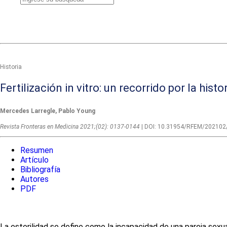
Historia
Fertilización in vitro: un recorrido por la histo
Mercedes Larregle, Pablo Young
Revista Fronteras en Medicina 2021;(02): 0137-0144
| DOI: 10.31954/RFEM/202102
Resumen
Artículo
Bibliografía
Autores
PDF
La esterilidad se define como la incapacidad de una pareja sexu