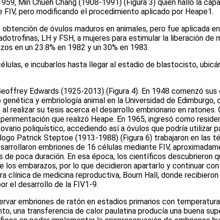
 1959, Min Chueh Chang (1908-1991)
(Figura 3)
quien halló la cap
e FIV, pero modificando el procedimiento aplicado por Heape
1
.
 obtención de óvulos maduros en animales, pero fue aplicada e
nadotrofinas, LH y FSH, a mujeres para estimular la liberación de
azos en un 23.8% en 1982 y un 30% en 1983.
las, e incubarlos hasta llegar al estadio de blastocisto, ubicá
 Geoffrey Edwards (1925-2013)
(Figura 4)
. En 1948 comenzó sus e
go genética y embriología animal en la Universidad de Edimburgo,
5 al realizar su tesis acerca el desarrollo embrionario en ratone
xperimentación que realizó Heape. En 1965, ingresó como residen
rio poliquístico, accediendo así a óvulos que podría utilizar pa
ólogo Patrick Steptoe (1913-1988)
(Figura 6)
trabajaron en las t
sarrollaron embriones de 16 células mediante FIV, aproximadam
s de poca duración. En esa época, los científicos descubrieron 
de los embarazos, por lo que decidieron apartarlo y continuar con
ra clínica de medicina reproductiva, Bourn Hall, donde recibieron
r el desarrollo de la FIV
1-9
.
ervar embriones de ratón en estadios primarios con temperatur
to, una transferencia de calor paulatina producía una buena supe