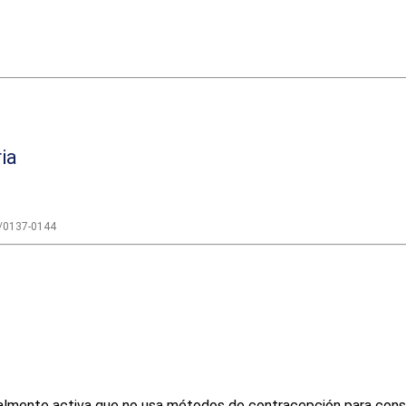
ria
/0137-0144
almente activa que no usa métodos de contracepción para consegu