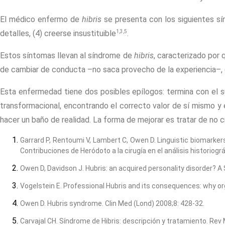
El médico enfermo de
hibris
se presenta con los siguientes sín
1,3,5
detalles, (4) creerse insustituible
.
Estos síntomas llevan al síndrome de
hibris
, caracterizado por 
de cambiar de conducta –no saca provecho de la experiencia–, 
Esta enfermedad tiene dos posibles epílogos: termina con el su
transformacional, encontrando el correcto valor de sí mismo y e
hacer un baño de realidad. La forma de mejorar es tratar de no cr
Garrard P, Rentoumi V, Lambert C, Owen D. Linguistic biomarke
Contribuciones de Heródoto a la cirugía en el análisis historiográ
Owen D, Davidson J. Hubris: an acquired personality disorder? A
Vogelstein E. Professional Hubris and its consequences: why org
Owen D. Hubris syndrome. Clin Med (Lond) 2008;8: 428-32.
Carvajal CH. Síndrome de Hibris: descripción y tratamiento. Rev