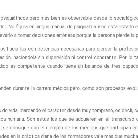
s psiquiátricos pero más bien es observable desde lo sociológi
r. No figura en ningún manual de psiquiatría y no esta listado 
levarlo a tomar decisiones erróneas porque la persona pierde la p
os hacia las competencias necesarias para ejercer la profes
ión, haciéndola sin supervisión ni control constante. Por lo
dico es competente cuando tiene un balance de tres capacid
renden durante la carrera médica pero, como son procesos evol
 de vida, marcando el carácter desde muy temprano, es decir, có
ica humana. Son estas las que se adquieren en el transcurso de
es se consigue con el ejemplo de los médicos que participan en
udes en la práctica diaria de los formadores vale más que mucha