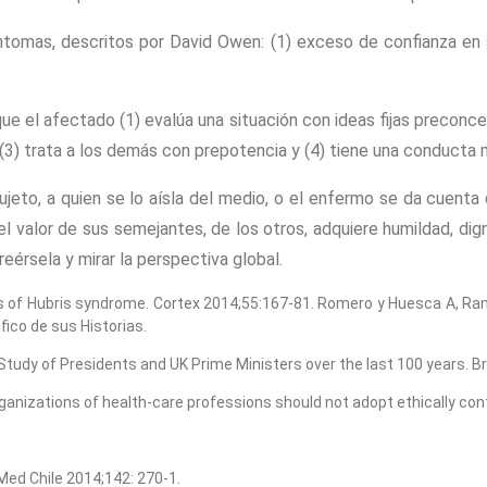
tomas, descritos por David Owen: (1) exceso de confianza en sí
que el afectado (1) evalúa una situación con ideas fijas preconc
(3) trata a los demás con prepotencia y (4) tiene una conducta
jeto, a quien se lo aísla del medio, o el enfermo se da cuenta
l valor de sus semejantes, de los otros, adquiere humildad, dig
eérsela y mirar la perspectiva global.
rs of Hubris syndrome. Cortex 2014;55:167-81. Romero y Huesca A, Ram
fico de sus Historias.
 Study of Presidents and UK Prime Ministers over the last 100 years. B
anizations of health-care professions should not adopt ethically cont
 Med Chile 2014;142: 270-1.