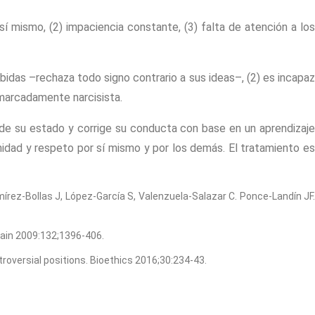
 mismo, (2) impaciencia constante, (3) falta de atención a lo
ebidas –rechaza todo signo contrario a sus ideas–, (2) es incapa
 marcadamente narcisista.
 de su estado y corrige su conducta con base en un aprendizaje
nidad y respeto por sí mismo y por los demás. El tratamiento es
írez-Bollas J, López-García S, Valenzuela-Salazar C. Ponce-Landín JF.
rain 2009:132;1396-406.
roversial positions. Bioethics 2016;30:234-43.