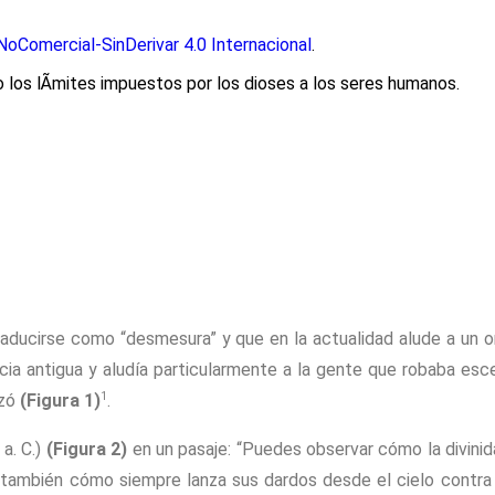
oComercial-SinDerivar 4.0 Internacional
.
 los lÃ­mites impuestos por los dioses a los seres humanos.
ducirse como “desmesura” y que en la actualidad alude a un o
ia antigua y aludía particularmente a la gente que robaba esce
1
uzó
(Figura 1)
.
a. C.)
(Figura 2)
en un pasaje: “Puedes observar cómo la divinid
 también cómo siempre lanza sus dardos desde el cielo contra l