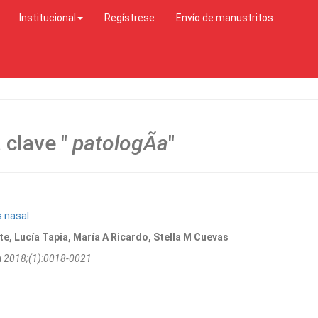
Institucional
Regístrese
Envío de manustritos
 clave "
patologÃ­a
"
s nasal
e, Lucía Tapia, María A Ricardo, Stella M Cuevas
na 2018;(1):0018-0021