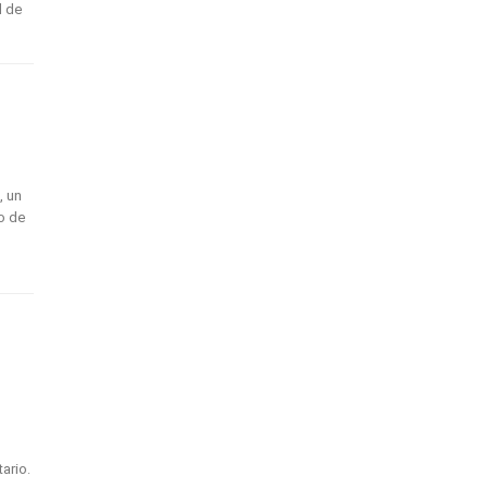
d de
, un
o de
ario.