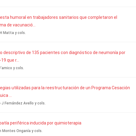
sta humoral en trabajadores sanitarios que completaron el
ma de vacunació...
H Matta y cols.
o descriptivo de 135 pacientes con diagnóstico de neumonía por
19 que r...
’amico y cols.
egias utilizadas para la reestructuración de un Programa Cesación
ica ...
 J Fernández Avello y cols.
atía periférica inducida por quimioterapia
n Montes Onganía y cols.