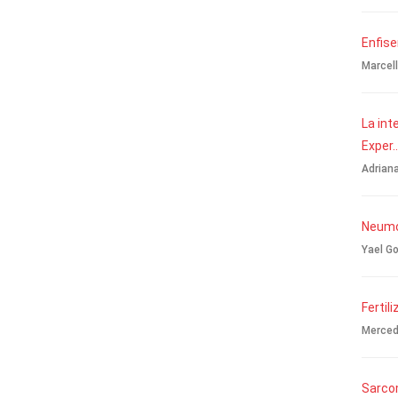
Enfis
Marcell
La int
Exper..
Adriana
Neumon
Yael Go
Fertili
Mercede
Sarco