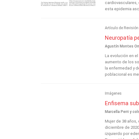
cardiovasculares, 
esta epidemia asci
Artículo de Revisión
Neuropatía pe
Agustín Montes Ong
La evolución en el
aumento de los so
la enfermedad y d
poblacional es med
Imágenes
Enfisema sub
Marcella Perri y col
Mujer de 38 años, 
diciembre de 2020
izquierdo por edem