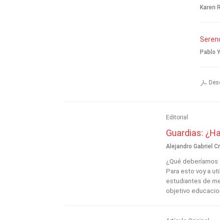
Karen R
Serend
Pablo 
Desc
Editorial
Guardias: ¿Ha
Alejandro Gabriel C
¿Qué deberíamos t
Para esto voy a ut
estudiantes de me
objetivo educacion