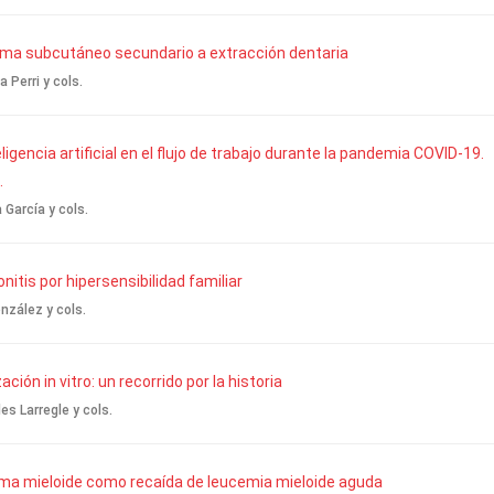
ema subcutáneo secundario a extracción dentaria
a Perri y cols.
eligencia artificial en el flujo de trabajo durante la pandemia COVID-19.
.
 García y cols.
itis por hipersensibilidad familiar
nzález y cols.
zación in vitro: un recorrido por la historia
s Larregle y cols.
ma mieloide como recaída de leucemia mieloide aguda