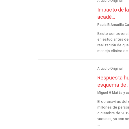
Artículo Original
Impacto de la
acadé...
Paula B Amarilla Ca
Existe controvers
en estudiantes de 
realización de gua
manejo clínico de 
Artículo Original
Respuesta hu
esquema de ..
Miguel H Matta y co
El coronavirus de
millones de perso
diciembre de 2019 
vacunas, ya son se
...