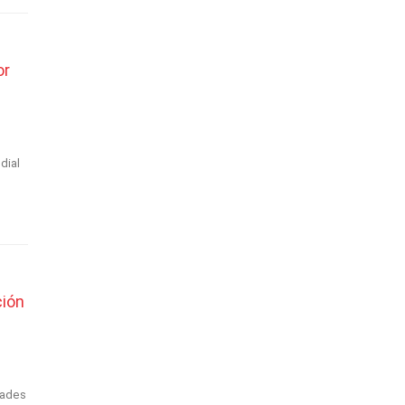
or
dial
ción
dades