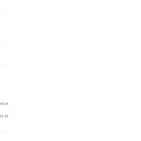
hace.
es el