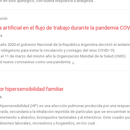
r en sitio quirúrgico, con buena respuesta a analgesia ...
ación
a artificial en el flujo de trabajo durante la pandemia COVI
ls.
 año 2020 el gobierno Nacional de la República Argentina decretó el aislam
 obligatorio para evitar la circulación y contagio del virus COVID-19,
el 11 de marzo del mismo año la Organización Mundial de la Salud (OMS)
el nuevo coronavirus como una pandemia. ¿...
r hipersensibilidad familiar
s.
 hipersensibilidad (HP) es una afección pulmonar producida por una respue
rada, secundaria a la inhalación repetida de partículas que se encuentran e
etiendo a alvéolos, bronquiolos terminales y al intersticio. Este cuadro p
ientes laborales, recreativos u hogareños, en los cual...