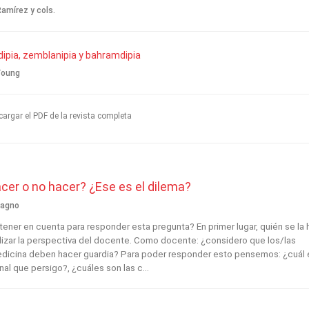
amírez y cols.
ipia, zemblanipia y bahramdipia
Young
argar el PDF de la revista completa
cer o no hacer? ¿Ese es el dilema?
ragno
ener en cuenta para responder esta pregunta? En primer lugar, quién se la 
ilizar la perspectiva del docente. Como docente: ¿considero que los/las
dicina deben hacer guardia? Para poder responder esto pensemos: ¿cuál 
al que persigo?, ¿cuáles son las c...