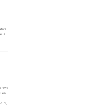
ativa
e la
a 120
l en
-152,