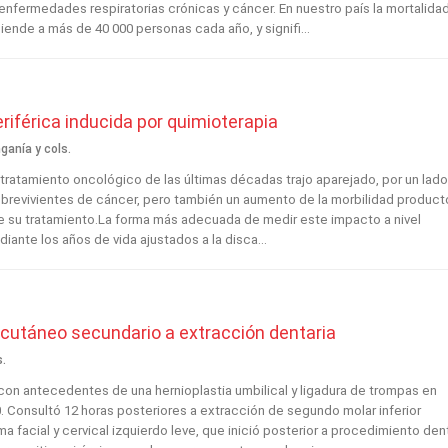
enfermedades respiratorias crónicas y cáncer. En nuestro país la mortalida
ende a más de 40 000 personas cada año, y signifi...
riférica inducida por quimioterapia
anía y cols.
 tratamiento oncológico de las últimas décadas trajo aparejado, por un lado
brevivientes de cáncer, pero también un aumento de la morbilidad product
e su tratamiento.La forma más adecuada de medir este impacto a nivel
iante los años de vida ajustados a la disca...
cutáneo secundario a extracción dentaria
s.
con antecedentes de una hernioplastia umbilical y ligadura de trompas en
. Consultó 12 horas posteriores a extracción de segundo molar inferior
a facial y cervical izquierdo leve, que inició posterior a procedimiento dent