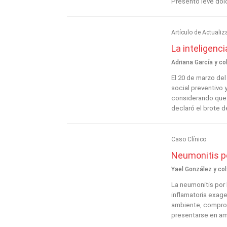
Presentó leve dolo
Artículo de Actualiz
La inteligenci
Adriana García y co
El 20 de marzo del
social preventivo y
considerando que 
declaró el brote d
Caso Clínico
Neumonitis po
Yael González y col
La neumonitis por
inflamatoria exage
ambiente, comprom
presentarse en amb