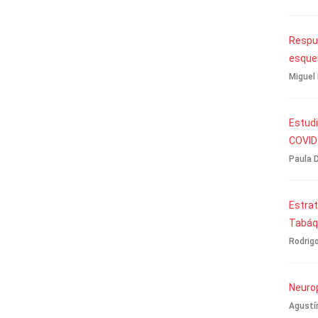
Respue
esque
Miguel 
Estudi
COVID-
Paula D
Estrat
Tabáqu
Rodrigo
Neurop
Agustí